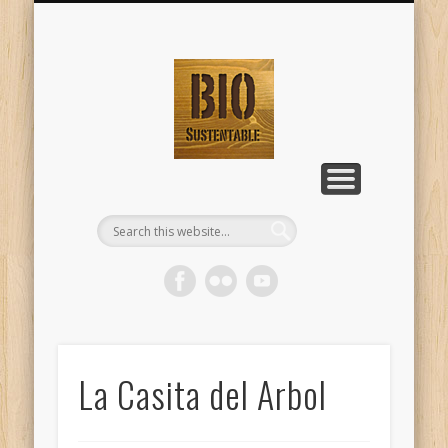
TALLERES DE BIO-CONSTRUCCIÓN
NATURAL BUILDING WORKSHOPS
HOME
Página principal
En Ingeniero Maschwitz - Dique
English Version
BioSustentabl
Lujan
La Casita del Arbol