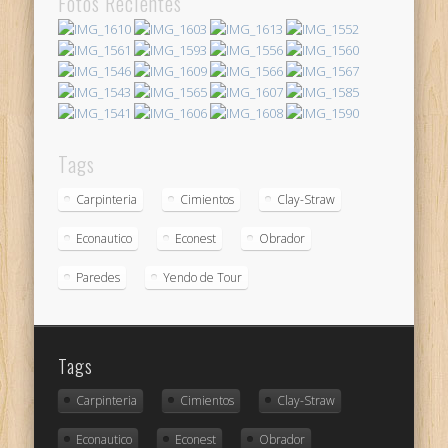
Fotos Recientes
Tags
Carpinteria
Cimientos
Clay-Straw
Econautico
Econest
Obrador
Paredes
Yendo de Tour
Tags
Carpinteria
Cimientos
Clay-Straw
Econautico
Econest
Obrador