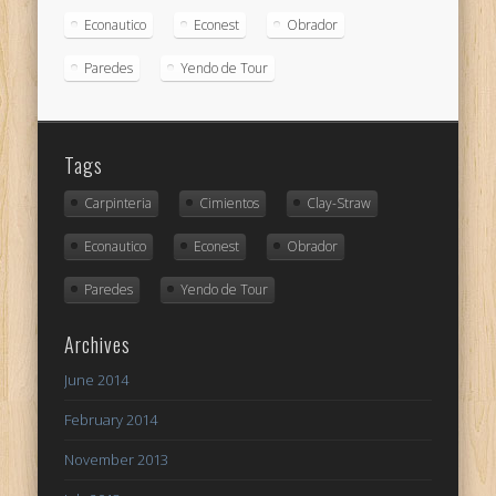
Econautico
Econest
Obrador
Paredes
Yendo de Tour
Tags
Carpinteria
Cimientos
Clay-Straw
Econautico
Econest
Obrador
Paredes
Yendo de Tour
Archives
June 2014
February 2014
November 2013