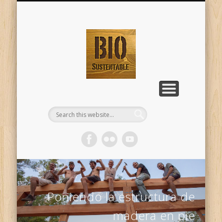
TALLERES DE BIO-CONSTRUCCIÓN
NATURAL BUILDING WORKSHOPS
HOME
Página principal
En Ingeniero Maschwitz - Dique
English Version
BioSustentabl
Lujan
Poniendo la estructura de
madera en pie