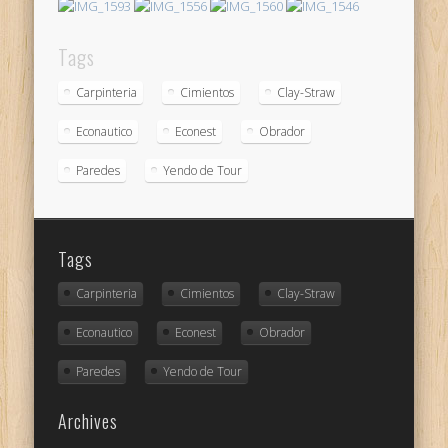
Tags
Carpinteria
Cimientos
Clay-Straw
Econautico
Econest
Obrador
Paredes
Yendo de Tour
Tags
Carpinteria
Cimientos
Clay-Straw
Econautico
Econest
Obrador
Paredes
Yendo de Tour
Archives