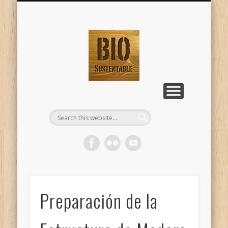
TALLERES DE BIO-CONSTRUCCIÓN
NATURAL BUILDING WORKSHOPS
HOME
Página principal
En Ingeniero Maschwitz - Dique
English Version
BioSustentabl
Lujan
Preparación de la