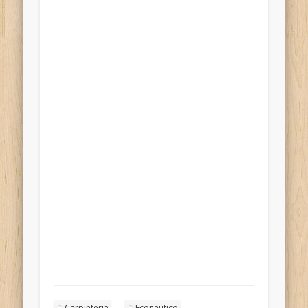
Carpinteria
Econautico